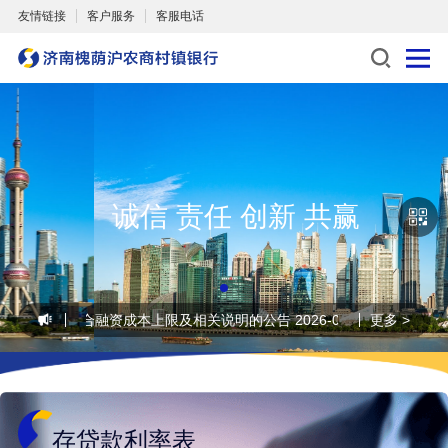
友情链接
客户服务
客服电话
诚信 责任 创新 共赢
个人贷款综合融资成本上限及相关说明的公告
2026-07-31
更多 >
•
济南槐荫沪
存贷款利率表