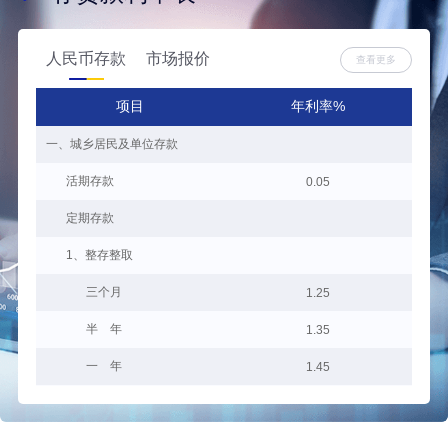
人民币存款
市场报价
查看更多
项目
年利率%
一、城乡居民及单位存款
一年
活期存款
五年
0.05
定期存款
人民
最
1、整存整取
方
三个月
1.25
算
借
半 年
1.35
等
一 年
1.45
自2
借中
二 年
1.5
场
三 年
1.55
银