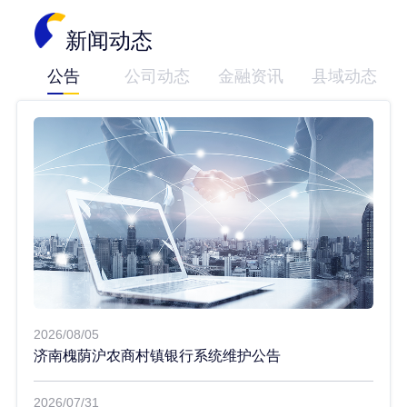
五 年
1.55
新闻动态
2、零存整取、整存零取、存本取息
公告
公司动态
金融资讯
县域动态
一 年
1.3
三 年
1.5
五 年
1.5
3、定活两便
-
二、协定存款
0.95
三、通知存款
一 天
0.7
七 天
1.0
2026/08/05
济南槐荫沪农商村镇银行系统维护公告
2026/07/31